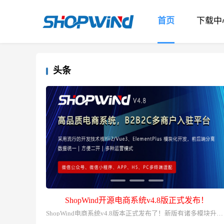
首页
下载中
头条
正式发布！
ShopWind开源电商系统V4.7 更新发布
ShopWind电商系统v4.8版本正式发布了！新版有诸多模块升级优化，个人或企业都可以免费下载标准版使用，没有任何限制，代码全部开源，了解 《开源协议》 。 ShopWind是真正的全开源电商系统，免费用于商业，无需购买授权，让您免于版权侵权。ShopWind系统基于优秀的Yii2内核，系统高效、快速、专业。搭配有改进的开发文档、API接口文档，开发者可以在此基础上开发主题风格或功能插件。商业版本在标准版的基础上增加了APP客户端（Android+iOS）、微信小程序、今日头条小程序手机H5、微商城等多覆盖多终端的完善B2B2C电商系统。了解商业版，请点击： https://www.shopwind.net/product/business.html 产品架构 ShopWind 基于优秀的开源框架 Yii2.0 流行开发，采用 MVC 开发模式，层次和视图层完美性，差异性高，安全高。适合开发大型WEB2.0的PHP框架，ShopWind集成了Yii框架的所有优点，是您搭建的电商网站，移动应用的理想选择。了解产品目录： https://www.shopwind.net/product/system.html 系统升级 升级地址： https://www.shopwind.net/product/update.html 安装教程： https://www.shopwind.net/manual/v4/index.html ———— 页面展示 ———— 首页/用户中心/分类页 产品详情/购物车/下单页 拼团频道（支持多人拼团） 社区团购/门店自提/分享小程序码/推广海报 三级分销/分销中心/发展下线/分销商品 秒杀/优惠券/搭配购 商家入驻/团长入驻 钱包/积分/充值卡 平台后台管理 丰富的功能插件 可视化模板编辑/DIY页面布局 独立IM客服系统 更新日志 V4.8更新 【新增】卖家端订单管理导出订单商品明细CSV 【新增】分享商品海报二维码支持微信小程序码和H5页面码 【新增】删除用户后同时删除相关联的其他表 【新增】移动端购物车页增加批量选择删除购物商品 【新增】地区数据获取接口【regionTree】，获取无限级（或指定级数）树型结构数据 【优化】在线客服模块发送消息机制，避免服务器CPU内存消耗过大问题 【优化】服务类商品订单扫码核销交互效果 【优化】系统时间函数，将格林威治时间[GMT] 修改为 实际标准时间[UTC] 【修复】用户下单时、发货时、退款时卖家无法收到手机短信提示的问题 【修复】数据库备份时用户可指定备份路径并下载任意文件的安全风险 【修复】当用户删除后还能继续给用户充值的问题 【修复】保存商品时店铺商品分类无法正常保存的问题 【修复】电脑端详情页报 o.value.unshift is not a function 错误 【修复】平台后台批量添加属性值时分隔符无效的问题 【删除】了店铺表入驻类型逻辑【自营 & 加盟】，新增 商家 所属品牌 【调整】电脑端无法删除商品主图【空值】的问题 【更多】请查看：https://www.shopwind.net/product/update.html V4.7更新 【新增】电脑端用户中心首页修改昵称入口 【新增】用户表字段【用户注册来源：regtype】，取值有：MP=小程序用户，WAP=H5用户，APP=APP端用户 【新增】提现手续费设置 【新增】电脑端商家中心导出订单EXCEL文件 【优化】移动端商品介绍字段逻辑，使电脑端和移动端一致 【优化】电脑端/移动端提现确认UI界面，增加提现手续费显示 【优化】新账号注册（含第三方快捷登录）的用户名生成逻辑 【优化】登录入口页第三方登录没有安装相应的插件时增加提示 【优化】用户头像保存路径 【优化】资产模块业务逻辑 【优化】移动端卖家中心添加/编辑商品详情字段逻辑 【优化】门店自提订单提货人数据初始化 【修复】商品详情页不显示商品详情问题 【修复】地区数据保存后显示错误问题 【修复】订单页使用优惠券数据有误问题 【修复】我的订单列表，订单状态【取消订单】按钮显示场景有误的问题 【修复】分销商中心可分销的商品列表中出现 已下架或禁售的商品 【修复】电脑端收货人姓名显示有误的问题 【修复】移动端店铺首页商品搜索后再次搜索store_id参数丢失的问题 【修复】电脑端添加后编辑我的收货地址数据显示有误的问题 【修复】电脑端店铺-店铺分类-编辑分类时 父级分类显示错误的问题 【更多】请查看：https://www.shopwind.net/product/update.html V4.6更新 【新增】订单发货表【order_express】，可以支持一个订单填写多条发货单号（预留） 【新增】服务端自提订单列表增加门店名称，筛选条件增加按门店筛选订单 【新增】服务端身份证信息校验插件 【优化】移动端分销门店申请/审核流程 【优化】服务端分销申请业务逻辑 【优化】移动端团长申请审核逻辑 【优化】服务端订单管理增加订单商品信息显示 【优化】服务端商品管理增加商品图片信息显示 【优化】移动端分销商入驻流程(增加审核中状态和拒绝后进入修改状态） 【优化】移动端批发价格显示效果 【优化】短信插件模块 【优化】电脑端退款列表增加退款商品信息显示 【优化】服务端短信控制器（MsgController）调整为（SmsController）以及相关的视图模型、数据库表文件（swd_msg,swd_msg_log,swd_msg_template 中的msg改为sms） 【优化】优惠券模块，调整优惠券数据库字段结构等 【优化】服务端平台后台选择秒杀商品弹窗，过滤（灰度显示）失效的促销商品 【修复】移动端/电脑端客服聊天页面报([i].to is undefined)问题 【修复】移动端（使用软件自带的扫码功能）扫码核销二维码无法跳转的问题 【修复】移动端/电脑端商品搜索页报（only_full_group_by）错误的问题 【修复】短消息数据表名为swd_mailbox（原先为swd_message） 【更多】请查看：https://www.shopwind.net/product/update.html V4.5更新 【新增】API接口【order/timeline ：获取订单状态日志时间线】 【新增】社区自提订单取货通知，包含短信通知/邮件通知【团长通知买家取货】 【新增】订单状态【待使用】适用于服务类商品订单（无发货）流程 【优化】移动端我的订单待收货订单列表数据中包含 卖家已发货、待配送、待取货状态 【优化】电脑端订单日志显示效果 【优化】服务端项目源代码文件结构 【优化】调整服务端发送email邮件模板内的url地址 【优化】服务端站点关闭后的各端正常跳转到提示页的逻辑处理 【优化】移动端搜索商品首页 热门关键词 改从API接口获取，后台自定义词条 【修复】V4.3/V4.2版本移动端获取门店地址页面显示不正常的问题 【修复】移动端切换门店（未登录情况下）时，跳转至登录返回后，点击“确认提货点”无法正常跳转的问题 【修复】移动端（小程序端）自定义频道页渲染内容有误的问题 【修复】服务端后台品牌列表（显示、推荐），文章列表（显示）字段数据不正确的问题 【修复】服务端数据库恢复，当备份卷数为1的情况下，恢复失败的问题 【修复】电脑端编辑商品时加载商品分类有误的问题（当删除当前分类后） 【修复】电脑端发布/编辑商品，在其他设置项中，单选按钮显示不正确的问题 【修复】电脑端同意退款操作后，API接口返回时间字段未格式化的问题 【修复】移动端详情图与电脑端不一致的问题 【修复】平台后台【新增】地区下级时，不显示父级地区的问题 【修复】移动端生成海报时报错的问题（问题基于图片路径为//开通的拼接图所致） 【更多】请查看：https://www.shopwind.net/product/update.html
新版本ShopWind v4.7正式发布啦！ 新版本采用 全新技术构架，实现前后端分离。使用vue3/vite、Element Plus UI、 axios数据请求、页面异步加载。此次更新新增虚拟产品的支持、支持扫码核销等功能，修复了不少功能模块。下面介绍下更新内容。 页面展示： 平台首页 平台后台 商家中心页 可视化DIY页面装修页 多商户旗舰版体验 后台体验： https://v4.shopwind‍.net/admin 平台管理员账号：admin 密码：111111 前台体验： https://v4.shopwi‍n‍d.net 自行微信登录、QQ、支付宝登录 商家体验： https://v4.shopwind.n‍et/seller/login 商家测试账号：18978189171 密码：111111 移动端体验 H5端体验： ‍https://v4.shopwind.net/h5 ShopWind v4.7 更新日志（2024.01.05）： 新增 电脑端用户中心首页修改昵称入口 新增 用户表字段【用户注册来源：regtype】，取值有：MP=小程序用户，WAP=H5用户，APP=APP端用户 新增 提现手续费设置 新增 电