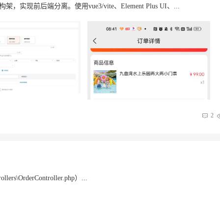
实现前后端分离。使用vue3/vite、Element Plus UI、...
2
rderController.php）...