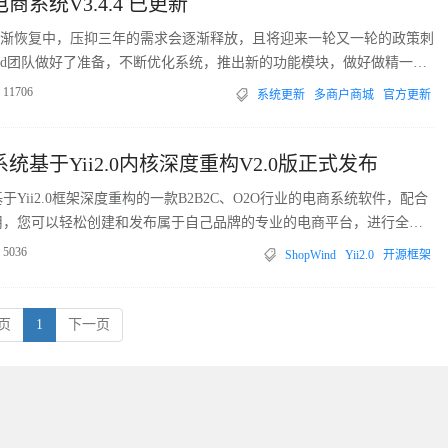
电商系统V3.4.4 已更新
也逐渐恢复中，压抑三年的需求会逐渐释放，且将迎来一轮又一轮的政策刺
Wind团队做好了准备，不断优化系统，推出新的功能模块，做好做精一套
。
11706
系统更新
多商户商城
官方更新
商系统基于Yii2.0内核深度重构V2.0版正式发布
款基于Yii2.0框架深度重构的一款B2B2C、O2O行业的电商系统软件，配合
d移动应用，您可以轻松创建和发布属于自己品牌的专业的电商平台，进行全方
广。Yii以快速、安全、专业著称，是一个高性能、高拓展，适合开发
5036
ShopWind
Yii2.0
开源框架
P框架，ShopWind集成了Yii框架的所有优点，是您搭建电商网站，移动应
页
1
下一页