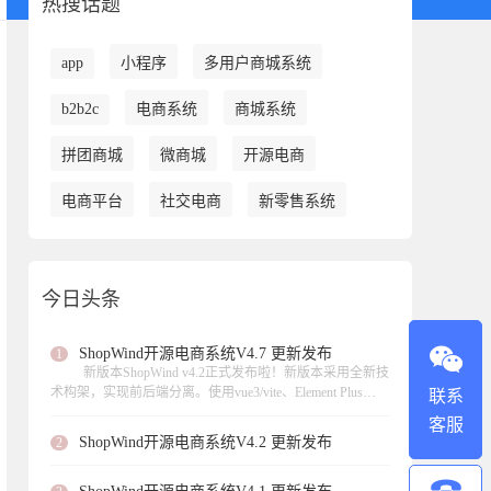
热搜话题
app
小程序
多用户商城系统
b2b2c
电商系统
商城系统
拼团商城
微商城
开源电商
电商平台
社交电商
新零售系统
今日头条
ShopWind开源电商系统V4.7 更新发布
1
新版本ShopWind v4.2正式发布啦！新版本采用全新技
术构架，实现前后端分离。使用vue3/vite、Element Plus
联系
UI、 axios数据请求、页面异步加载。此次更新实现虚拟产
客服
品的支持、支持扫码核销等功能，，修复了不少功能模块
ShopWind开源电商系统V4.2 更新发布
2