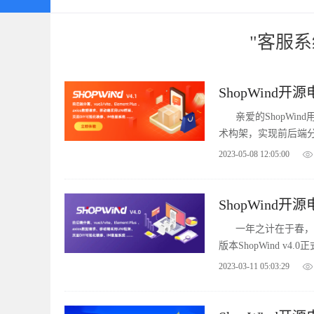
"客服系
ShopWind开
亲爱的ShopWin
术构架，实现前后端分离。使
2023-05-08 12:05:00
ShopWind开
一年之计在于春，
版本ShopWind 
vue3/vite、Eleme
2023-03-11 05:03:29