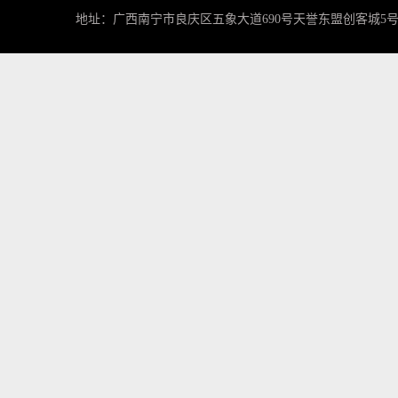
地址：广西南宁市良庆区五象大道690号天誉东盟创客城5