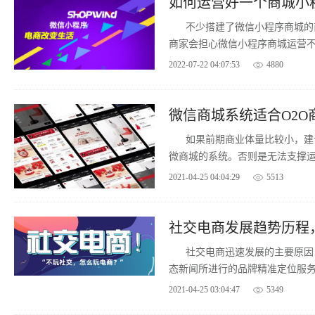
如何运营好一个商城小
不少搭建了微信小程序商城的
商家会担心微信小程序商城运营
趣，下面介绍下小程序运营方法
2022-07-22 04:07:53
4880
微信商城系统适合O2O
如果前期商业体量比较小，建
微商城的系统。否则是无法支撑
2021-04-25 04:04:29
5513
社交电商发展趋势历程
社交电商迅速发展的主要原因： 1、消费者消耗在社交网络上的时间越来越长; 2
态新闻所进行的品牌精准定位服务; 3、更多新技术的发展，如移动地理定位应用和企业
工具的发展。
2021-04-25 03:04:47
5349