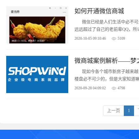
如何开通微信商城
微信已经是人们生活中必不可
远远超过了自己的老前辈QQ，所
现在时下比较流行的微信商城，
2020-10-05 09:10:46
5109
源，大量流量，和大量的生意。
微商城案例解析——梦
现如今各个城市新房子越来越
楼盘必不可少的，但是大家知道
的前所未有的变局，如果死守一
2020-09-28 04:09:02
4798
了。怎么解决，方案和案例分析
上一页
1