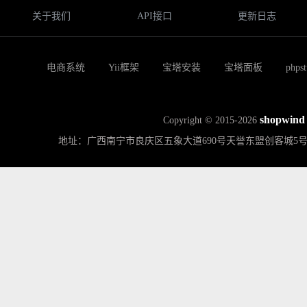
关于我们
API接口
更新日志
电商系统
Yii框架
宝塔安装
宝塔面板
phps
shopwind
Copyright © 2015-2026
地址：广西南宁市良庆区五象大道690号天誉东盟创客城5