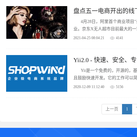
盘点五一电商开出的线
4月28日，阿里首个商业项目
业。京东X无人超市目前最大的一
2021-04-25 08:04:21
4141
Yii2.0 - 快速、安全、专
Yii是一个免费的，开源的，基
且鼓励快速开发。它的工作可以
扩展和可维护的终端产品。
2020-12-09 11:12:40
5156
上一页
1