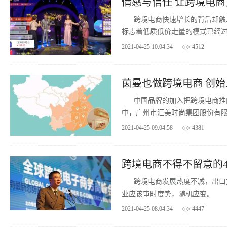
情感与信任 让跨境电
跨境电商快速增长的背后却触
标志着低质低价走量的模式已经
台急需思考的问题。
2021-04-25 10:04:34
4512
茵曼也做跨境电商 创
中国品牌的加入把跨境电商推
中，广州市汇美时尚集团股份有限
美集团出战海外市场的规划，以
2021-04-25 09:04:58
4381
跨境电商不得不留意的
跨境电商发展热度不减，出口
业应该审时度势，随机应变。
2021-04-25 08:04:34
4447