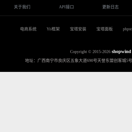
关于我们
API接口
更新日志
电商系统
Yii框架
宝塔安装
宝塔面板
phps
shopwind
Copyright © 2015-2026
地址：广西南宁市良庆区五象大道690号天誉东盟创客城5