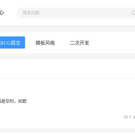
心
BUG提交
模板风格
二次开发
情是空的，如题
1