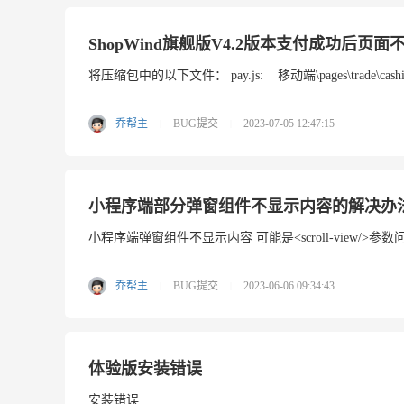
ShopWind旗舰版V4.2版本支付成功后页
将压缩包中的以下文件： pay.js: 移动端\pages\trade\cashier re
乔帮主
BUG提交
2023-07-05 12:47:15
|
|
小程序端部分弹窗组件不显示内容的解决办
小程序端弹窗组件不显示内容 可能是<scroll-view/>参
乔帮主
BUG提交
2023-06-06 09:34:43
|
|
体验版安装错误
安装错误