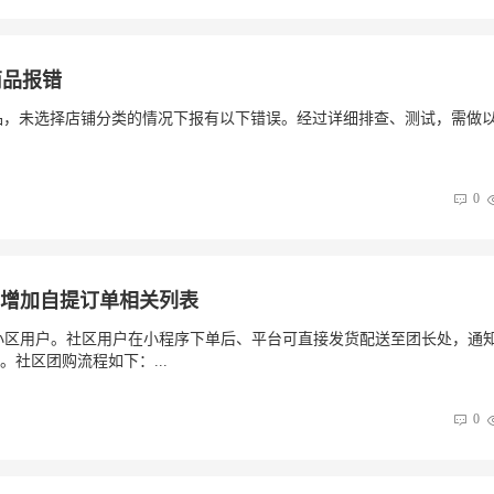
商品报错
辑商品，未选择店铺分类的情况下报有以下错误。经过详细排查、测试，需做
0
后台增加自提订单相关列表
小区用户。社区用户在小程序下单后、平台可直接发货配送至团长处，通
社区团购流程如下：...
0