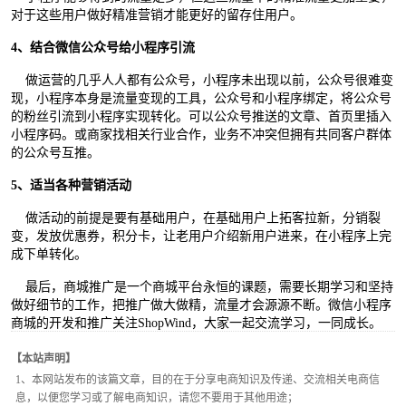
对于这些用户做好精准营销才能更好的留存住用户。
4、
结合
微信公众号给小程序引流
做运营的几乎人人都有公众号，小程序未出现以前，公众号很难变
现，小程序本身是流量变现的工具，公众号和小程序绑定，将公众号
的粉丝引流到小程序实现转化。可以公众号推送的文章、首页里插入
小程序码。或商家找相关行业合作，业务不冲突但拥有共同客户群体
的公众号互推。
5、适当各种营销活动
做活动的前提是要有基础用户，在基础用户上拓客拉新，分销裂
变，发放优惠券，积分卡，让老用户介绍新用户进来，在小程序上完
成下单转化。
最后，商城推广是一个商城平台永恒的课题，需要长期学习和坚持
做好细节的工作，把推广做大做精，流量才会源源不断。微信小程序
商城的开发和推广关注ShopWind，大家一起交流学习，一同成长。
【本站声明】
1、本网站发布的该篇文章，目的在于分享电商知识及传递、交流相关电商信
息，以便您学习或了解电商知识，请您不要用于其他用途；