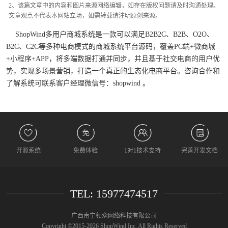
2、该篇文章中的内容和图片来源网络编辑，如存在版权问题请及时沟通处理。
文章观点不代表本网站立场，如需转载请注明原创来源。
ShopWind多用户商城系统是一款可以满足B2B2C、B2B、O2O、
B2C、C2C等多种电商模式的商城系统平台源码，覆盖PC端+微商城
+小程序+APP，将多端数据打通并同步，并且基于社交电商的用户优
势，实现多场景营销，打造一个真正的生态化电商平台。咨询合作和
了解系统可联系客户经理微信号：shopwind 。
开源系统
免费体验
1对1技术支持
完善开发文档
TEL: 15977474517
广西南宁领众网络科技有限公司
Copyright ©2015-2026 ShopWind Inc. All Rights Reserved