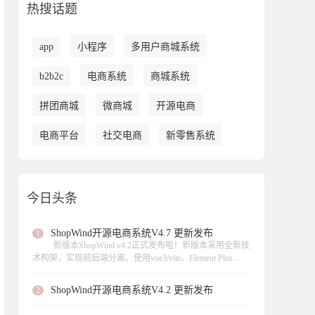
热搜话题
app
小程序
多用户商城系统
b2b2c
电商系统
商城系统
拼团商城
微商城
开源电商
电商平台
社交电商
新零售系统
今日头条
ShopWind开源电商系统V4.7 更新发布
1
新版本ShopWind v4.2正式发布啦！新版本采用全新技
术构架，实现前后端分离。使用vue3/vite、Element Plus
UI、 axios数据请求、页面异步加载。此次更新实现虚拟产
品的支持、支持扫码核销等功能，，修复了不少功能模块
ShopWind开源电商系统V4.2 更新发布
2