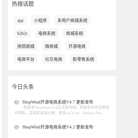
热搜话题
app
小程序
多用户商城系统
b2b2c
电商系统
商城系统
拼团商城
微商城
开源电商
电商平台
社交电商
新零售系统
今日头条
ShopWind开源电商系统V4.7 更新发布
1
新版本ShopWind v4.2正式发布啦！新版本采用全新技
术构架，实现前后端分离。使用vue3/vite、Element Plus
UI、 axios数据请求、页面异步加载。此次更新实现虚拟产
品的支持、支持扫码核销等功能，，修复了不少功能模块
ShopWind开源电商系统V4.2 更新发布
2