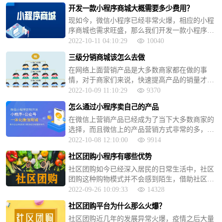
的营销方式。那么什么会员裂变？该怎么玩转会
开发一款小程序商城大概需要多少费用？
员裂变？
现如今，微信小程序已经非常火爆，相应的小程
序商城也需求旺盛，那么我们开发一款小程序商
城大概需要多少费用呢？
2022-10-11 04:10:29
10040
三级分销商城该怎么去做
在网络上面营销产品是大多数商家都在做的事
情，对于商家们来说，快速提高产品的销量才是
正事儿。所以不少商家会选择做三级分销商城模
2022-10-09 11:10:29
9370
式来营销自己的产品
怎么通过小程序卖自己的产品
在微信上营销产品已经成为了当下大多数商家的
选择，而且微信上的产品营销方式非常的多，不
少商家都想要搭建自己的小程序商城平台，那么
2022-10-08 12:10:00
9914
我们如何把一个小程序搭建起来呢？
社区团购小程序有哪些优势
社区团购如今已经深入居民的日常生活中，社区
团购这种购物模式并不会感到陌生，借助社区来
打造营销渠道是一个非常不错的选择，因此社区
2022-09-26 10:09:33
14328
团购小程序也越来越受大家的欢迎，那么社区团
社区团购平台为什么那么火爆？
购小程序的优势有哪些呢?
社区团购近几年的发展异常火爆，疫情之后大量