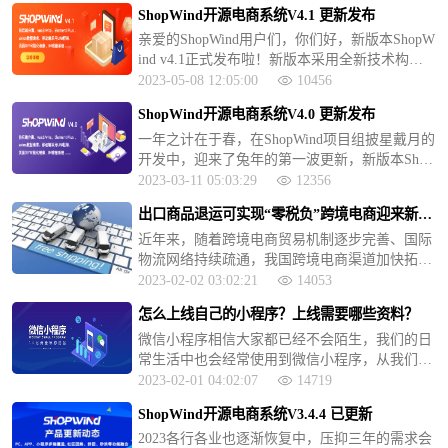
载。此次更新新增虚拟产品的支持、支持扫码核
ShopWind开源电商系统V4.1 更新发布
销等功能
亲爱的ShopWind用户们，你们好，新版本ShopW
ind v4.1正式发布啦！新版本采用全新技术构
架，实现前后端分离。使用vue3/vite、Element Pl
2023-05-08 12:05:00
10456
us UI、 axios数据请求、页面异步加载
ShopWind开源电商系统V4.0 更新发布
一年之计在于春，在ShopWind项目组披星戴月的
开发中，迎来了兔年的第一波更新，新版本Shop
Wind v4.0正式发布啦！新版本采用全新技术构
2023-03-11 05:03:29
12356
架，实现前后端分离。使用vue3/vite、Element Pl
出口商品退运可实现“零税负”跨境电商迎来新政
us UI、 axios数据请求、页面异步加载。
策支持
近年来，随着跨境电商贸易机制逐步完善、国际
物流网络持续疏通，我国跨境电商渠道加快拓
宽，越来越多的市场主体通过这一渠道实现“买
2023-02-02 03:02:21
14053
全球、卖全球”。
怎么上线自己的小程序？上线需要哪些资料？
微信小程序相信大家都已经不会陌生，我们的日
常生活中也会经常使用到微信小程序，从我们出
门逛街买奶茶，坐公交刷地铁，偷懒不出门买
2023-02-01 04:02:07
14719
菜，都会熟练的打开微信小程序，那么微信小程
ShopWind开源电商系统V3.4.4 已更新
序是怎么上线的呢？
2023各行各业也逐渐恢复中，压抑三年的需求会