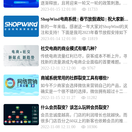
逐渐释放，且将迎来一轮又一轮的政策刺激。新
的一年ShopWind团队做好了准备，不断优化系
2023-01-15 12:01:00
11733
统，推出新的功能模块，做好做精一套优秀的电
ShopWind电商系统 | 春节放假通知 | 祝大家新年
商系统软件。
快乐！
新的一年来临，感谢这一年大家对ShopWind的关
注和支持！下面是我司2023年春节放假安排如下
2023-01-14 12:01:00
11819
社交电商的商业模式有哪几种？
传统电商流量红利已尽，获客成本不断上升，寻
找新的流量源成为电商企业面临的首要难题。此
时，移动社交的流量价值得到广泛关注，将电商
2022-12-11 12:12:00
9767
和社交融合的商业模式为电商企业降低引流成本
商城系统常用的社群裂变工具有哪些?
提供了良好的方案。
如今不少商家会选择微信来营销自己的产品，这
确实是一个很不错的选择，微信拥有超过十二亿
的用户，并且这些用户的活跃度还很高，那么常
2022-11-15 12:11:27
11282
用的社群裂变工具有哪些呢?
什么会员裂变？该怎么玩转会员裂变？
会员忠诚度越高，门店的利润增长也就越快。而
很多门店百分之60以上的新客也依赖会员的推
荐。对会员的维护和营销裂变，是最简单最有效
2022-11-08 12:11:00
10306