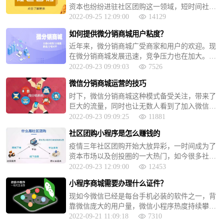
资本也纷纷进驻社区团购这一领域，短时间社区
团购的赛道变得异常拥挤。那为何社区团购如此
2022-09-25 12:09:00
14129
火爆呢?
如何提供微分销商城用户粘度？
近年来，微分销商城广受商家和用户的欢迎。现
在微分销商城发展迅速，竞争压力也在加大。许
多后来开始经营微分销商城的商家很难获得固定
2022-09-23 09:09:03
7526
客户，在竞争巨大的当下，我们如何留下我们的
微信分销商城运营的技巧
忠粉，提高用户粘度呢？
时下，微信分销商城这种模式备受关注，带来了
巨大的流量，同时也让无数人看到了加入微信分
销商城的商机。微信分销商城平台也越来越多，
2022-09-23 09:09:25
11881
那么如何正确地运作微分销获得更多的利润呢？
社区团购小程序是怎么赚钱的
疫情三年社区团购开始大放异彩，一时间成为了
资本市场以及创投圈的一大热门，如今很多社区
团购小程序的日流水从几十万至几百万不等，由
2022-09-23 12:09:00
12453
此可以看出社区团购模式的火热程度，同时也吸
小程序商城需要办理什么证件？
引了大批新手创业者的加入，那么社区团购小程
现如今微信已经是每台手机必装的软件之一，背
序的赚钱方式有哪些呢?
靠微信庞大的用户量，微信小程序热度持续攀升,
使用人数越来越多,市场空间巨大。那么搭建微信
2022-09-21 11:09:18
7310