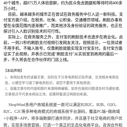
40个城市，超875万人体验尝鲜，约为民众免去跑腿和等待时间400多
万小时。
目前，越来越多的城市正在尝试在政务服务中引入这一新科技。支
付宝方面介绍，在税务、社保、公积金、交通缴罚领域，刷脸办事有
望在全国范围内逐渐推广，而其他涉及身份验证的政务服务，也正在
探讨引入人脸识别技术的可行性。
实际上，在政务服务之外，支付宝的刷脸技术也逐步在商业化。此
前，一则21秒的刷脸支付视频引发网友关注。视频显示，一位测试者
不用手机、不输入账号，仅靠刷脸就能实现支付宝支付。支付宝方面
证实了此视频，并表示已完成“刷脸支付”从实验室到商用的最后一
步，不久将会在合作伙伴的门店上线。
【本站声明】
1、本网站发布的该篇文章，目的在于分享电商知识及传递、交流相关电商信
息，以便您学习或了解电商知识，请您不要用于其他用途；
2、该篇文章中的内容和图片来源网络编辑，如存在版权问题请及时沟通处理。
文章观点不代表本网站立场，如需转载请注明原创来源。
ShopWind多用户商城系统是一款可以满足B2B2C、B2B、O2O、
B2C、C2C等多种电商模式的商城系统平台源码，覆盖PC端+微商城
+小程序+APP，将多端数据打通并同步，并且基于社交电商的用户优
势，实现多场景营销，打造一个真正的生态化电商平台。咨询合作和