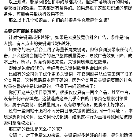
以上观点，都是网络营销中的基础共识。但是在落地执行的时候，
要获得好的效果，其实都是有条件的。如果忽视了这些知识点的前提
条件，可能会导致执行效果不佳。
那么以上几个知识点，它们的前提条件究竟是什么呢？
关键词可能越多越坏
针对“关键词越多越好”，如果是去投放竞价排名广告，条件是“有
人搜、有人点击的关键词”越多越好。
如果你的账户后台上线了海量长尾关键词，但很多词没带来任何点
击，那么这将会拖垮你的账户整体质量得分，导致广告效果下降、成
本上升。所以，对竞价排名来说，关键词质量胜过数量。
即便是免费的SEO，单纯考虑关键词数量也会出问题。
比如有的公司为了优化更多关键词，在官网副导航位置策划了很多
分类目录。这种思路原本是正确的，因为分类目录关键词页面的排名
权重在整站中是比较高的。但接下来问题就来了：
你打开这些分类目录页面，很多仅仅只有一两个产品，甚至空白，
没有任何产品填充。这就造成这些几乎空白的目录页在搜索引擎看
来，属于高复制、低质量网页，没有收录兴趣，更谈不上好排名。
还有一些网站干脆将不同分类目录关键词链接到同一个网址下，本
质是想将同义词、近义词也优化到，结果这种行为直接导致网站被搜
索引擎降权处罚。
那正确的做法是怎么样的呢？
实际上，对于免费SEO来说，关键词越多越好的前提，是你能确保