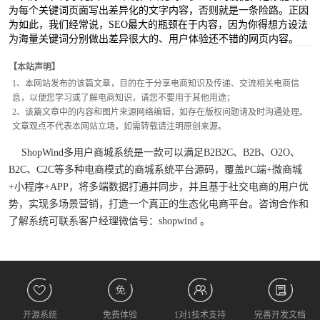
为每个关键词页面写出差异化的文字内容，否则就是一条险路。正因
为如此，我们经常说，SEO最大的瓶颈在于内容，因为你得想方设法
为海量关键词分别做出差异很大的、用户体验还不错的网页内容。
【本站声明】
1、本网站发布的该篇文章，目的在于分享电商知识及传递、交流相关电商信
息，以便您学习或了解电商知识，请您不要用于其他用途；
2、该篇文章中的内容和图片来源网络编辑，如存在版权问题请及时沟通处理。
文章观点不代表本网站立场，如需转载请注明原创来源。
ShopWind多用户商城系统是一款可以满足B2B2C、B2B、O2O、
B2C、C2C等多种电商模式的商城系统平台源码，覆盖PC端+微商城
+小程序+APP，将多端数据打通并同步，并且基于社交电商的用户优
势，实现多场景营销，打造一个真正的生态化电商平台。咨询合作和
了解系统可联系客户经理微信号：shopwind 。
开源系统
免费体验
1对1技术支持
完善开发文档