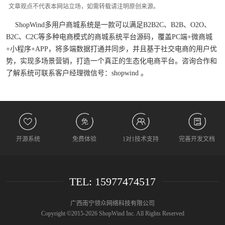
文章观点不代表本网站立场，如需转载请注明原创来源。
ShopWind多用户商城系统是一款可以满足B2B2C、B2B、O2O、
B2C、C2C等多种电商模式的商城系统平台源码，覆盖PC端+微商城
+小程序+APP，将多端数据打通并同步，并且基于社交电商的用户优
势，实现多场景营销，打造一个真正的生态化电商平台。咨询合作和
了解系统可联系客户经理微信号：shopwind 。
开源系统
免费体验
1对1技术支持
完善开发文档
TEL: 15977474517
广西南宁领众网络科技有限公司
Copyright ©2015-2026 ShopWind Inc. All Rights Reserved