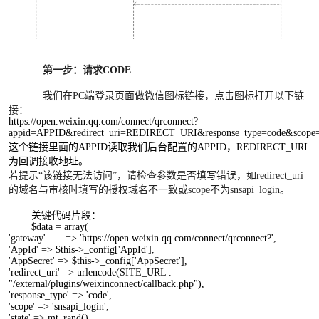
第一步：请求CODE
我们在PC端登录页面做微信图标链接，点击图标打开以下链
接：
https://open.weixin.qq.com/connect/qrconnect?
appid=APPID&redirect_uri=REDIRECT_URI&response_type=code&scope
这个链接里面的
APPID
读取我们后台配置的
APPID
，
REDIRECT_URI
为回调接收地址。
若提示“该链接无法访问”，请检查参数是否填写错误，如redirect_uri
的域名与审核时填写的授权域名不一致或scope不为snsapi_login。
关键代码片段：
$data = array(
'gateway' => 'https://open.weixin.qq.com/connect/qrconnect?',
'AppId'
=> $this->_config['AppId'],
'AppSecret'
=> $this->_config['AppSecret'],
'redirect_uri'
=> urlencode(SITE_URL .
"/external/plugins/weixinconnect/callback.php"),
'response_type' => 'code',
'scope'
=> 'snsapi_login',
'state'
=> mt_rand()