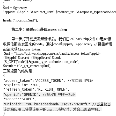
);
$url = $gateway .
"appid=".$AppId."&redirect_uri=".$redirect_uri."&response_type=code&scop
header("location:$url");
第二步：通过code获取access_token
第一步打开链接发起请求后，我们在
callback.php文件中用get接
收微信那边发回来的code。通过code和appid，
AppSecret，拼接
重新发
起请求获取
access_token。
$url = "https://api.weixin.qq.com/sns/oauth2/access_token?appid=
{$AppId}&secret={$AppSecret}&code=
{$_GET['code']}&grant_type=authorization_code";
$result = file_get_contents($url);
正确返回的结构是：
{
"access_token":"ACCESS_TOKEN", //
接口调用凭证
"expires_in":7200,
"refresh_token":"REFRESH_TOKEN",
"openid":"OPENID", //
授权用户唯一标识
"scope":"SCOPE",
"unionid": "o6_bmasdasdsad6_2sgVt7hMZOPfL" //
当且仅当
该网站应用已获得该用户的userinfo授权时，才会出现该字段。
}