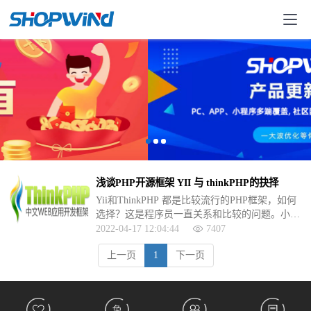
浅谈PHP开源框架 YII 与 thinkPHP的抉择
Yii和ThinkPHP 都是比较流行的PHP框架，如何
选择？这是程序员一直关系和比较的问题。小编
通过对这两者的使用过程，做了下比较，下面浅
2022-04-17 12:04:44
7407
谈下看法
上一页
1
下一页