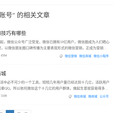
账号" 的相关文章
和技巧有哪些
起，微信公众号广泛受宠，微信已拥有10亿用户，微信圈成为人们晒心
时，以微信朋友圈口碑传播为主要表现形式的微信营销，正成为营销利
4594
微信营销
微信商城
微信小程序
商城
活中必不可少的一个工具，短短几年用户量已经达到十几亿，活跃用户
前辈QQ，所以依托微信这个十几亿的用户群体，做起生意就容易得多。
微信商城，就是依靠于微信庞大的用户基础，作为入口带来大量的客
5109
微信商城
微商城
公众号
量的生意。那么如何建立自己的微信商城呢？