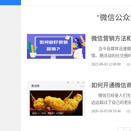
"微信公众
微信营销方法
当今自媒体迅速崛
情、晒活动的社交圈
器。
2022-09-03 12:09:00
如何开通微信
微信已经是人们生
远远超过了自己的老
现在时下比较流行的
2020-10-05 09:10:46
源，大量流量，和大