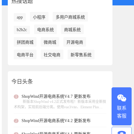
热搜话题
app
小程序
多用户商城系统
b2b2c
电商系统
商城系统
拼团商城
微商城
开源电商
电商平台
社交电商
新零售系统
今日头条
ShopWind开源电商系统V4.7 更新发布
1
新版本ShopWind v4.2正式发布啦！新版本采用全新技
术构架，实现前后端分离。使用vue3/vite、Element Plus
联系
UI、 axios数据请求、页面异步加载。此次更新实现虚拟产
客服
品的支持、支持扫码核销等功能，，修复了不少功能模块
ShopWind开源电商系统V4.2 更新发布
2