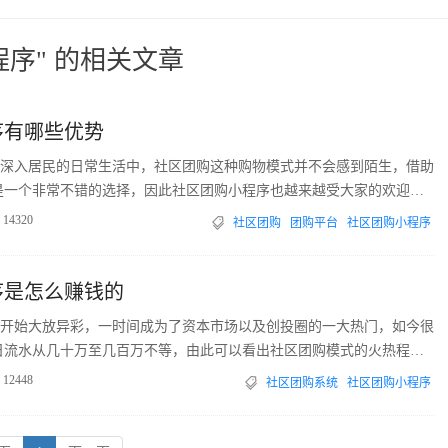
程序" 的相关文章
序有哪些优势
深入居民的日常生活中，社区团购这种购物模式并不会感到陌生，借助
是一个非常不错的选择，因此社区团购小程序也越来越受大家的欢迎，
优势有哪些呢?
14320
社区团购
团购平台
社区团购小程序
序是怎么赚钱的
开始大放异彩，一时间成为了资本市场以及创投圈的一大热门，如今很
日流水从几十万至几百万不等，由此可以看出社区团购模式的火热程
批新手创业者的加入，那么社区团购小程序的赚钱方式有哪些呢?
12448
社区团购系统
社区团购小程序