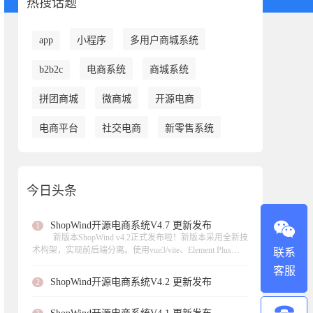
热搜话题
app
小程序
多用户商城系统
b2b2c
电商系统
商城系统
拼团商城
微商城
开源电商
电商平台
社交电商
新零售系统
今日头条
ShopWind开源电商系统V4.7 更新发布
1
新版本ShopWind v4.2正式发布啦！新版本采用全新技
术构架，实现前后端分离。使用vue3/vite、Element Plus
联系
UI、 axios数据请求、页面异步加载。此次更新实现虚拟产
客服
品的支持、支持扫码核销等功能，，修复了不少功能模块
ShopWind开源电商系统V4.2 更新发布
2