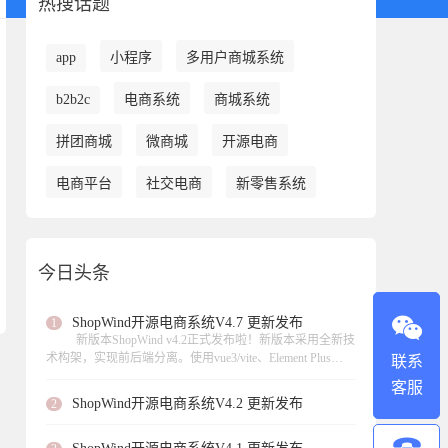
热搜话题
app
小程序
多用户商城系统
b2b2c
电商系统
商城系统
拼团商城
微商城
开源电商
电商平台
社交电商
新零售系统
今日头条
ShopWind开源电商系统V4.7 更新发布
1
新版本ShopWind v4.2正式发布啦！新版本采用全新技
术构架，实现前后端分离。使用vue3/vite、Element Plus
联系
UI、 axios数据请求、页面异步加载。此次更新实现虚拟产
客服
品的支持、支持扫码核销等功能，，修复了不少功能模块
ShopWind开源电商系统V4.2 更新发布
2