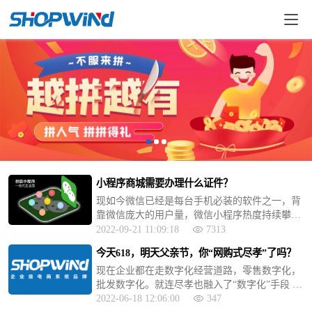
小程序商城需要办理什么证件？
现如今微信已经是每台手机必装的软件之一，背
靠微信庞大的用户量，微信小程序热度持续攀升,
使用人数越来越多,市场空间巨大。那么搭建微信
2022-09-21 11:09:18
7313
小程序商城需要办理什么证件呢？
今天618，明天父亲节，你“网购式尽孝”了吗？
现在企业都在走数字化经营道路，零售数字化，
批发数字化。就连尽孝也融入了“数字化”手段 ，
出现了“网购式尽孝”这样的说法。甚至近期冲上
2022-06-18 12:06:00
347