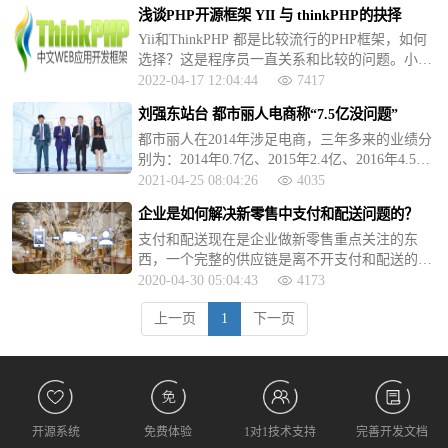
热搜，那么什么是网购式尽孝呢？
浅谈PHP开源框架 YII 与 thinkPHP的抉择
Yii和ThinkPHP 都是比较流行的PHP框架，如何
选择？这是程序员一直关系和比较的问题。小编
通过对这两者的使用过程，做了下比较，下面浅
2022-04-17 12:04:44
7417
谈下看法
刘强东站台 都市丽人电商称“7.5亿没问题”
都市丽人在2014年涉足电商，三年多来的业绩分
别为：2014年0.7亿、2015年2.4亿、2016年4.5
亿。都市丽人2017年上半年财报显示，电商业务
2021-04-25 08:04:26
4035
上半年营收为2.38亿，同比增长44.5%，毛利率
企业是如何解决新零售中支付和配送问题的？
达56%。
支付和配送现在是企业做新零售重点关注的东
西，一个完整的供应链是离不开支付和配送的，
接下来我们就来看一下企业是怎么解决这些问题
2020-04-30 05:04:43
4173
的
上一页
1
下一页
开源系统
免费体验
1对1技术支持
完善开发文档